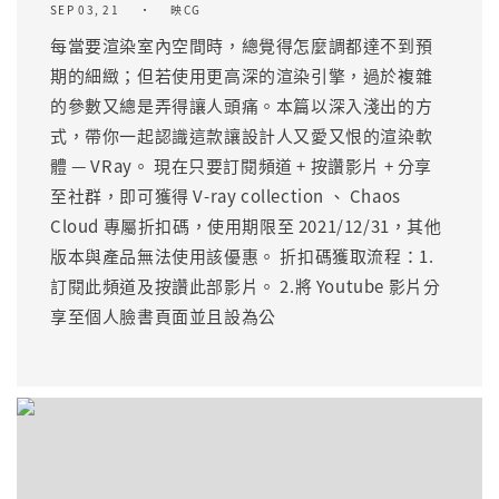
SEP 03, 21
映CG
每當要渲染室內空間時，總覺得怎麼調都達不到預
期的細緻；但若使用更高深的渲染引擎，過於複雜
的參數又總是弄得讓人頭痛。本篇以深入淺出的方
式，帶你一起認識這款讓設計人又愛又恨的渲染軟
體 — VRay。 現在只要訂閱頻道 + 按讚影片 + 分享
至社群，即可獲得 V-ray collection 、 Chaos
Cloud 專屬折扣碼，使用期限至 2021/12/31，其他
版本與產品無法使用該優惠。 折扣碼獲取流程：1.
訂閱此頻道及按讚此部影片。 2.將 Youtube 影片分
享至個人臉書頁面並且設為公