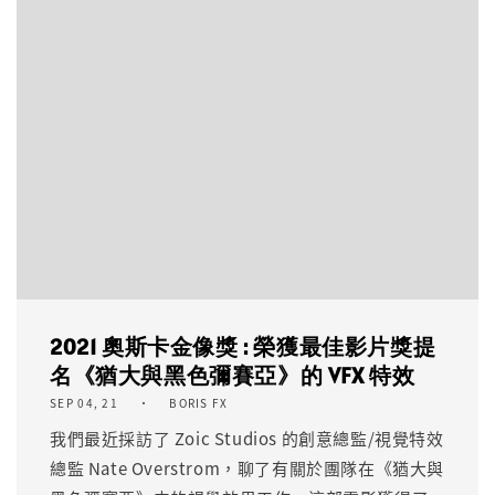
2021 奧斯卡金像獎 : 榮獲最佳影片獎提
名《猶大與黑色彌賽亞》的 VFX 特效
SEP 04, 21
BORIS FX
我們最近採訪了 Zoic Studios 的創意總監/視覺特效
總監 Nate Overstrom，聊了有關於團隊在《猶大與