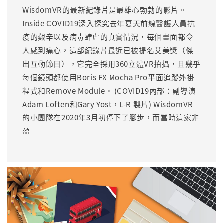
WisdomVR的最新紀錄片是最雄心勃勃的影片。
Inside COVID19深入探究去年夏天前線醫護人員抗
疫的艱辛以及病毒肆虐的真實情況，每個畫面都令
人感到痛心，這部紀錄片最近已被提名艾美獎（傑
出互動節目），它完全採用360立體VR拍攝，且幾乎
每個鏡頭都使用Boris FX Mocha Pro平面追蹤外掛
程式和Remove Module。 (COVID19內部：副導演
Adam Loften和Gary Yost，L-R 製片) WisdomVR
的小團隊在2020年3月初停下了腳步，而當時這家非
盈