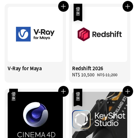
優惠
V-Ray for Maya
Redshift 2026
Sale
NT$ 10,500
Regular
NT$ 11,200
price
price
優惠
優惠