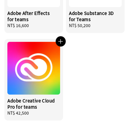
Adobe After Effects
Adobe Substance 3D
for teams
for Teams
Regular
NT$ 16,600
Regular
NT$ 50,200
price
price
Adobe Creative Cloud
Pro for teams
Regular
NT$ 42,500
price