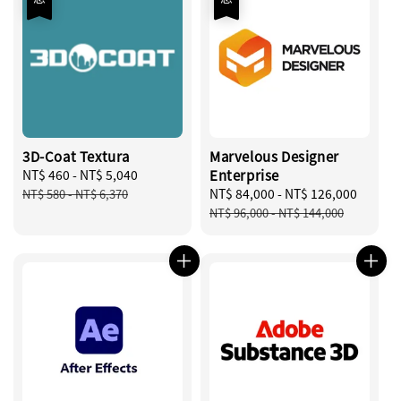
3D-Coat Textura
Marvelous Designer
Sale
NT$ 460
-
NT$ 5,040
Regular
Enterprise
price
price
Sale
NT$ 84,000
-
NT$ 126,000
Regul
NT$ 580
-
NT$ 6,370
price
price
NT$ 96,000
-
NT$ 144,000