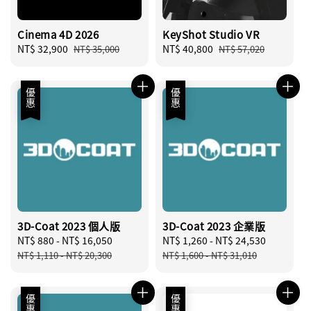
Cinema 4D 2026
KeyShot Studio VR
Sale
NT$ 32,900
Regular
Sale
NT$ 40,800
Regular
NT$ 35,000
NT$ 57,020
price
price
price
price
優惠
優惠
3D-Coat 2023 個人版
3D-Coat 2023 企業版
Sale
NT$ 880
-
NT$ 16,050
Regular
Sale
NT$ 1,260
-
NT$ 24,530
Regular
price
price
price
price
NT$ 1,110
-
NT$ 20,300
NT$ 1,600
-
NT$ 31,010
優惠
優惠