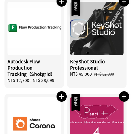
優惠
Autodesk Flow
KeyShot Studio
Production
Professional
Tracking（Shotgrid）
Sale
NT$ 45,000
Regular
NT$ 52,000
Regular
NT$ 12,700
-
NT$ 38,099
price
price
price
優惠