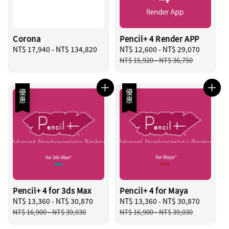
Corona
Pencil+ 4 Render APP
Regular
NT$ 17,940
-
NT$ 134,820
Sale
NT$ 12,600
-
NT$ 29,070
Regula
price
price
price
NT$ 15,920
-
NT$ 36,750
優惠
優惠
Pencil+ 4 for 3ds Max
Pencil+ 4 for Maya
Sale
NT$ 13,360
-
NT$ 30,870
Regular
Sale
NT$ 13,360
-
NT$ 30,870
Regula
price
price
price
price
NT$ 16,900
-
NT$ 39,030
NT$ 16,900
-
NT$ 39,030