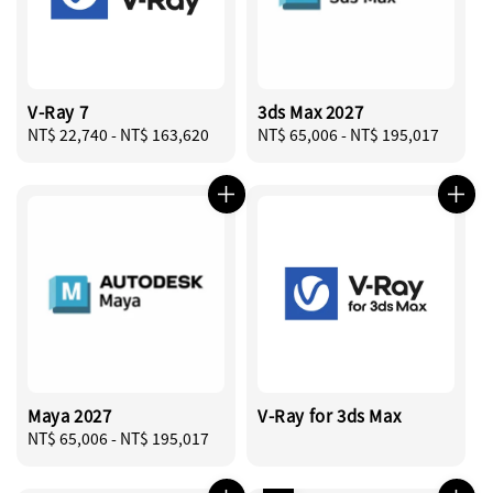
V-Ray 7
3ds Max 2027
Regular
NT$ 22,740
-
NT$ 163,620
Regular
NT$ 65,006
-
NT$ 195,017
price
price
Maya 2027
V-Ray for 3ds Max
Regular
NT$ 65,006
-
NT$ 195,017
price