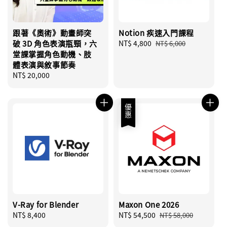
跟著《奧術》動畫師突
Notion 疾速入門課程
破 3D 角色表演瓶頸，六
Sale
NT$ 4,800
Regular
NT$ 6,000
堂課掌握角色動機、肢
price
price
體表演與敘事節奏
Regular
NT$ 20,000
price
優惠
V-Ray for Blender
Maxon One 2026
Regular
NT$ 8,400
Sale
NT$ 54,500
Regular
NT$ 58,000
price
price
price