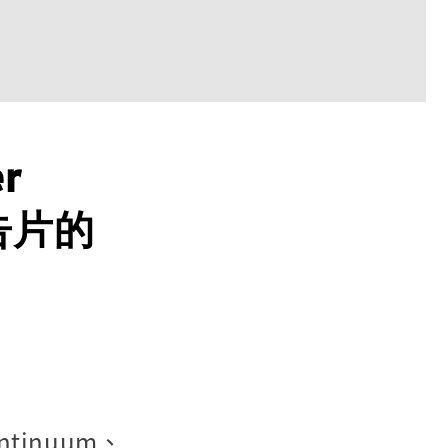
r
預告片的
tinuum、