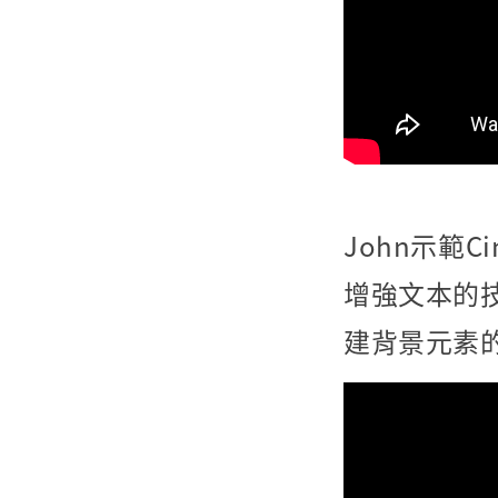
John示範Ci
增強文本的
建背景元素