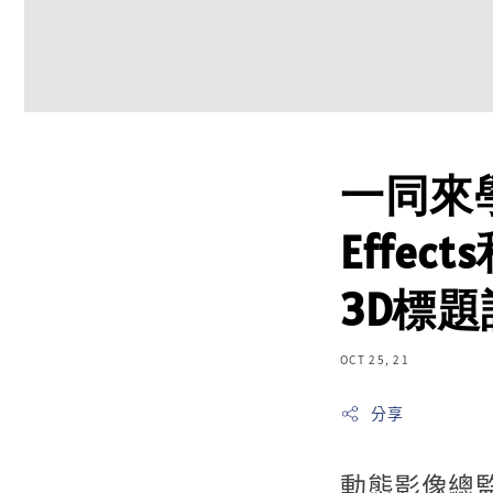
一同來學習
Effec
3D標題
OCT 25, 21
分享
動態影像總監J