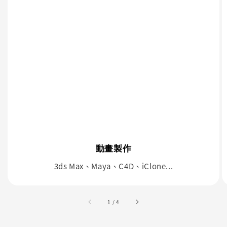
動畫製作
3ds Max、Maya、C4D、iClone...
accessibility.of
1
/
4