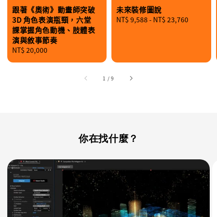
跟著《奧術》動畫師突破
未來裝修圖說
3D 角色表演瓶頸，六堂
Regular
NT$ 9,588
-
NT$ 23,760
課掌握角色動機、肢體表
price
演與敘事節奏
Regular
NT$ 20,000
price
1
/
9
你在找什麼？