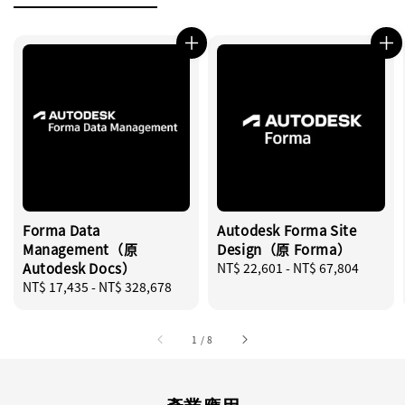
Forma Data
Autodesk Forma Site
Management（原
Design（原 Forma）
Autodesk Docs）
Regular
NT$ 22,601
-
NT$ 67,804
Regular
NT$ 17,435
-
NT$ 328,678
price
price
1
/
8