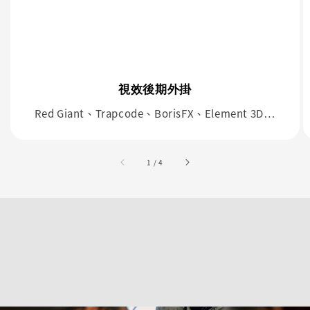
視效後期外掛
Red Giant、Trapcode、BorisFX、Element 3D…
accessibility.of
1
/
4