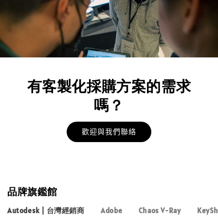
有客製化採購方案的需求
嗎？
歡迎與我們聯絡
品牌旗鑑館
Autodesk | 台灣經銷商
Adobe
Chaos V-Ray
KeySh