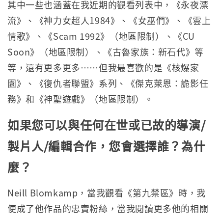
其中一些也涵蓋在我近期的觀看列表中，《永夜漂
流》、《神力女超人1984》、《女巫們》、《雲上
情歌》、《Scam 1992》（地區限制）、《CU
Soon》（地區限制）、《古魯家族：新石代》等
等，還有更多更多……但我最喜歡的是《核爆家
園》、《復仇者聯盟》系列、《傑克萊恩：詭影任
務》和《神聖遊戲》（地區限制）。
如果您可以與任何在世或已故的導演/
製片人/編輯合作，您會選擇誰？為什
麼？
Neill Blomkamp，當我觀看《第九禁區》時，我
便成了他作品的忠實粉絲，當我閱讀更多他的相關