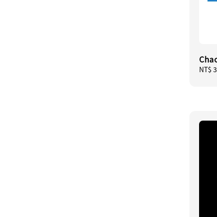
Chao
Regul
NT$ 3
price