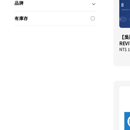
品牌
有庫存
【吳
RE
Regul
NT$ 1
price