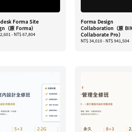
desk Forma Site
Forma Design
ign（原 Forma）
Collaboration（原 BI
Collaborate Pro）
ar
2,601
-
NT$ 67,804
Regular
NT$ 34,010
-
NT$ 941,504
price