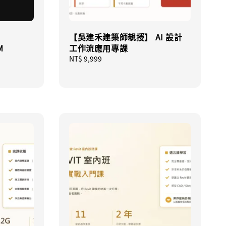
【吳建禾建築師親授】 AI 設計
M
工作流應用專課
Regular
NT$ 9,999
price