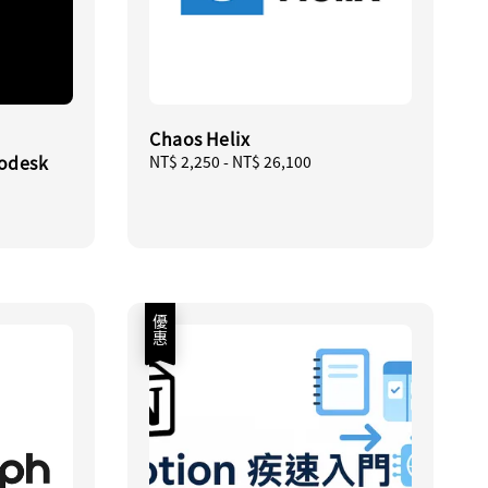
Chaos Helix
odesk
Regular
NT$ 2,250
-
NT$ 26,100
price
優惠