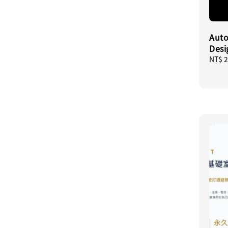
Auto
Des
Regul
NT$ 2
price