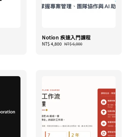
Notion 疾速入門課程
Sale
NT$ 4,800
Regular
NT$ 6,000
price
price