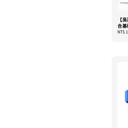
【吳
合基
Regul
NT$ 1
price