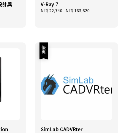
品設計與
V-Ray 7
Regular
NT$ 22,740
-
NT$ 163,620
price
優惠
tion
SimLab CADVRter