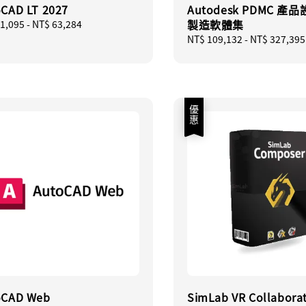
CAD LT 2027
Autodesk PDMC 產
製造軟體集
ar
1,095
-
NT$ 63,284
Regular
NT$ 109,132
-
NT$ 327,395
price
優惠
oCAD Web
SimLab VR Collabora