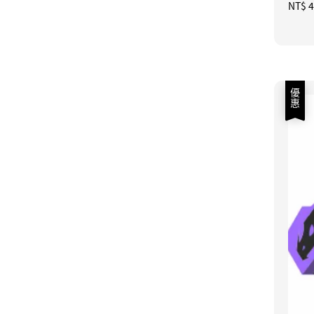
Regul
NT$ 4
price
優惠