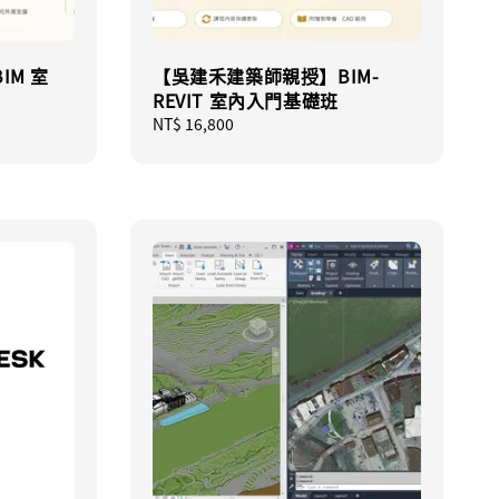
IM 室
【吳建禾建築師親授】BIM-
REVIT 室內入門基礎班
Regular
NT$ 16,800
price