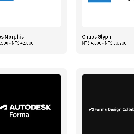
s Morphis
Chaos Glyph
ar
,500
-
NT$ 42,000
Regular
NT$ 4,600
-
NT$ 50,700
price