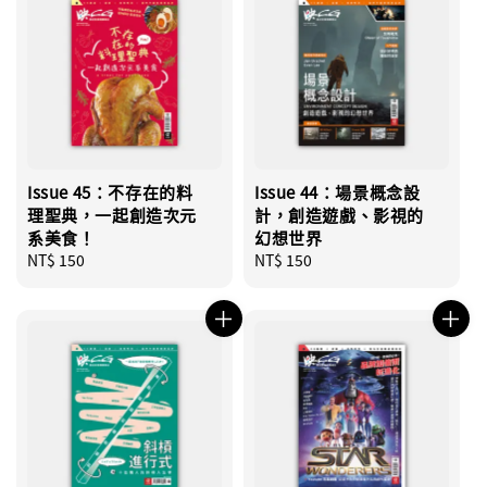
Issue 45：不存在的料
Issue 44：場景概念設
理聖典，一起創造次元
計，創造遊戲、影視的
系美食！
幻想世界
Regular
NT$ 150
Regular
NT$ 150
price
price