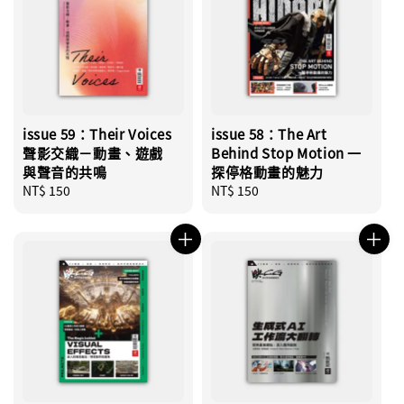
issue 59：Their Voices
issue 58：The Art
聲影交織－動畫、遊戲
Behind Stop Motion 一
與聲音的共鳴
探停格動畫的魅力
Regular
NT$ 150
Regular
NT$ 150
price
price