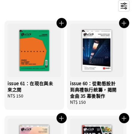
issue 61：在現在與未
issue 60：從動態設計
來之間
到典禮執行統籌，揭開
Regular
NT$ 150
金曲 35 幕後製作
price
Regular
NT$ 150
price