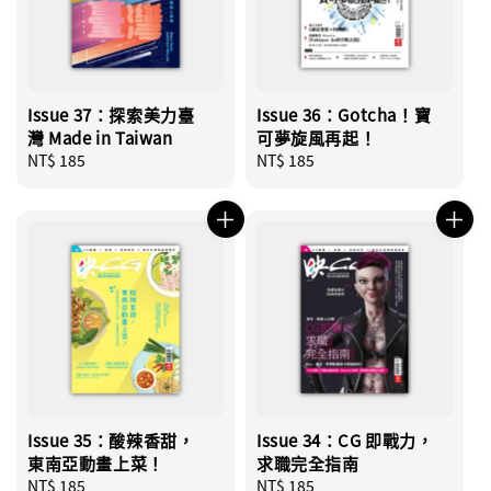
Issue 37：探索美力臺
Issue 36：Gotcha！寶
灣 Made in Taiwan
可夢旋風再起！
Regular
NT$ 185
Regular
NT$ 185
price
price
Issue 35：酸辣香甜，
Issue 34：CG 即戰力，
東南亞動畫上菜！
求職完全指南
Regular
NT$ 185
Regular
NT$ 185