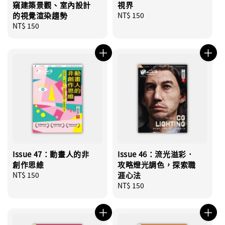
窺建築景觀、室內設計
視界
的視覺渲染趨勢
Regular
NT$ 150
Regular
NT$ 150
price
price
Issue 47：動畫人的非
Issue 46：流光溢彩．
創作思維
攻略燈光調色，探索職
Regular
NT$ 150
涯心法
price
Regular
NT$ 150
price