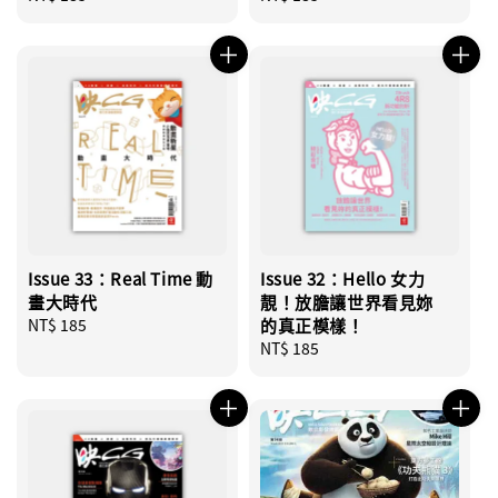
price
price
Issue 33：Real Time 動
Issue 32：Hello 女力
畫大時代
靚！放膽讓世界看見妳
Regular
NT$ 185
的真正模樣！
price
Regular
NT$ 185
price