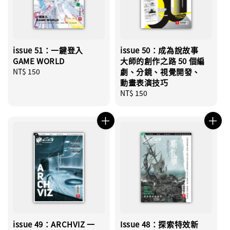
issue 51：一鍵登入
issue 50：成為說故事
GAME WORLD
大師的創作之路 50 個編
Regular
NT$ 150
劇、分鏡、視覺開發、
price
動畫表演技巧
Regular
NT$ 150
price
issue 49：ARCHVIZ 一
Issue 48：探索特效新