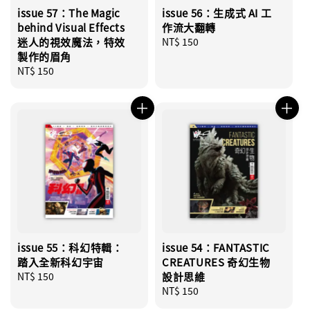
issue 57：The Magic
issue 56：生成式 AI 工
behind Visual Effects
作流大翻轉
迷人的視效魔法，特效
Regular
NT$ 150
製作的眉角
price
Regular
NT$ 150
price
issue 55：科幻特輯：
issue 54：FANTASTIC
踏入全新科幻宇宙
CREATURES 奇幻生物
Regular
NT$ 150
設計思維
price
Regular
NT$ 150
price