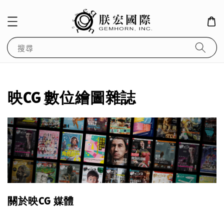
搜尋
映CG 數位繪圖雜誌
關於映CG 媒體