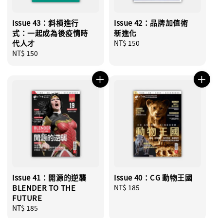
Issue 43：斜槓進行
Issue 42：品牌加值術
式：一起成為後疫情時
新進化
代人才
Regular
NT$ 150
Regular
NT$ 150
price
price
Issue 41：開源的逆襲
Issue 40：CG 動物王國
BLENDER TO THE
Regular
NT$ 185
FUTURE
price
Regular
NT$ 185