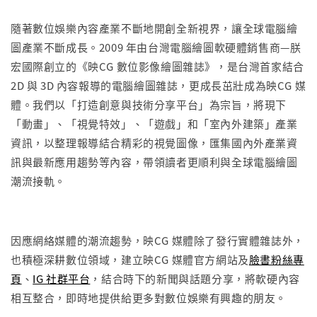
隨著數位娛樂內容產業不斷地開創全新視界，讓全球電腦繪
圖產業不斷成長。2009 年由台灣電腦繪圖軟硬體銷售商—朕
宏國際創立的《映CG 數位影像繪圖雜誌》，是台灣首家結合
2D 與 3D 內容報導的電腦繪圖雜誌，更成長茁壯成為映CG 媒
體。我們以「打造創意與技術分享平台」為宗旨，將現下
「動畫」、「視覺特效」、「遊戲」和「室內外建築」產業
資訊，以整理報導結合精彩的視覺圖像，匯集國內外產業資
訊與最新應用趨勢等內容，帶領讀者更順利與全球電腦繪圖
潮流接軌。
因應網絡媒體的潮流趨勢，映CG 媒體除了發行實體雜誌外，
也積極深耕數位領域，建立映CG 媒體官方網站及
臉書粉絲專
頁
、
IG 社群平台
，結合時下的新聞與話題分享，將軟硬內容
相互整合，即時地提供給更多對數位娛樂有興趣的朋友。