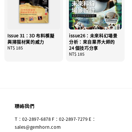
Issue 31：3D 布料模擬
issue26：未來科幻場景
與掃描材質的威力
分析：來自業界大師的
Regular
NT$ 185
24 個技巧分享
price
Regular
NT$ 185
price
聯絡我們
T：02-2897-6878 F：02-2897-7279 E：
sales@gemhorn.com