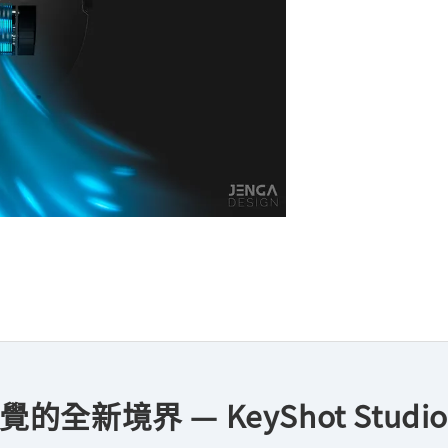
界 — KeyShot Studio Pr