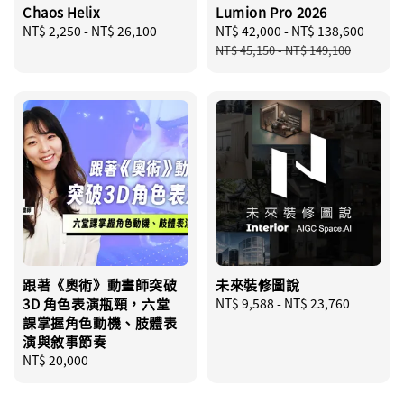
Chaos Helix
Lumion Pro 2026
Regular
NT$ 2,250
-
NT$ 26,100
Sale
NT$ 42,000
-
NT$ 138,600
Regu
price
price
price
NT$ 45,150
-
NT$ 149,100
跟著《奧術》動畫師突破
未來裝修圖說
3D 角色表演瓶頸，六堂
Regular
NT$ 9,588
-
NT$ 23,760
課掌握角色動機、肢體表
price
演與敘事節奏
Regular
NT$ 20,000
price