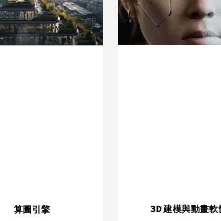
3D 建模與動畫軟
算圖引擎