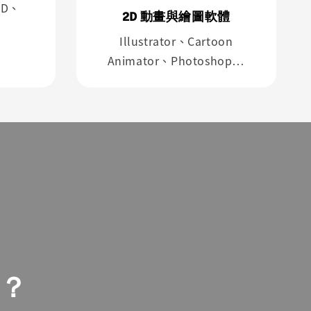
4D、
2D 動畫與繪圖軟體
Illustrator、Cartoon
Animator、Photoshop…
？