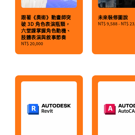
跟著《奧術》動畫師突
未來裝修圖說
破 3D 角色表演瓶頸，
Regular
NT$ 9,588
-
NT$ 23
六堂課掌握角色動機、
price
肢體表演與敘事節奏
Regular
NT$ 20,000
price