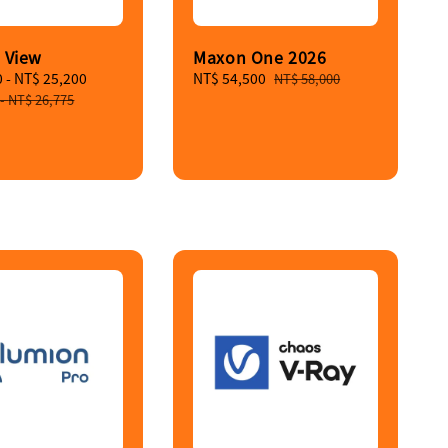
 View
Maxon One 2026
0
-
NT$ 25,200
Regular
Sale
NT$ 54,500
Regular
NT$ 58,000
price
price
price
-
NT$ 26,775