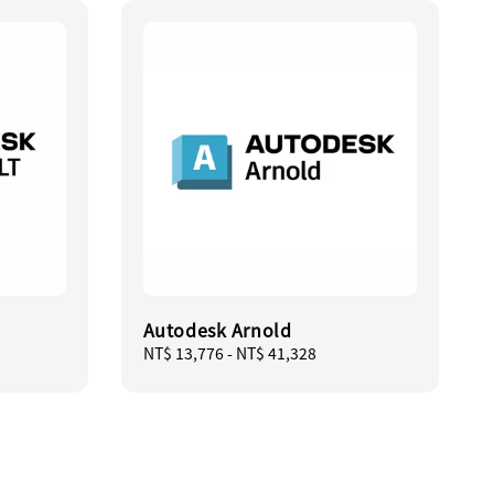
Autodesk Arnold
Regular
NT$ 13,776
-
NT$ 41,328
price