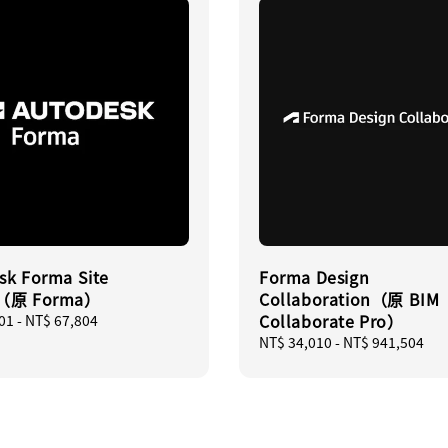
sk Forma Site
Forma Design
n（原 Forma）
Collaboration（原 BIM
Collaborate Pro）
01
-
NT$ 67,804
Regular
NT$ 34,010
-
NT$ 941,504
price