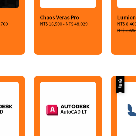
Chaos Veras Pro
Lumion
,760
Regular
NT$ 16,500
-
NT$ 48,029
Sale
NT$ 8,40
price
price
NT$ 8,925
優惠