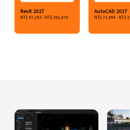
Revit 2027
AutoCAD 2027
Regular
NT$ 97,293
-
NT$ 291,879
Regular
NT$ 71,894
-
NT$ 2
price
price