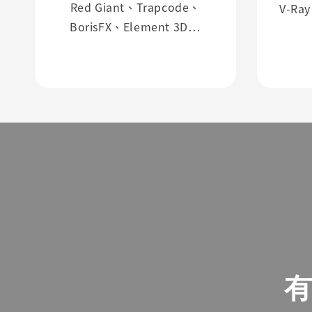
Red Giant、Trapcode、
V-Ra
BorisFX、Element 3D…