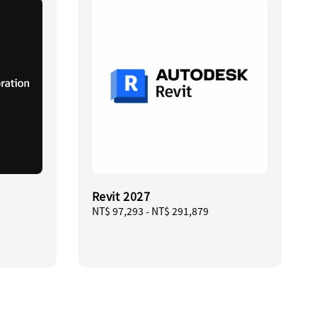
Revit 2027
Regular
NT$ 97,293
-
NT$ 291,879
price