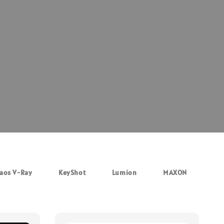
aos V-Ray
KeyShot
Lumion
MAXON