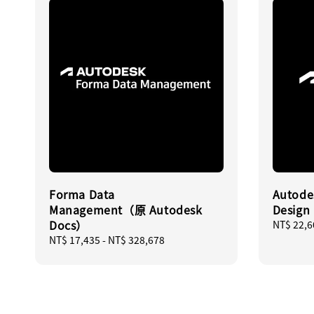
Forma Data
Autode
Management（原 Autodesk
Desig
Docs）
Regular
NT$ 22,6
price
Regular
NT$ 17,435
-
NT$ 328,678
price