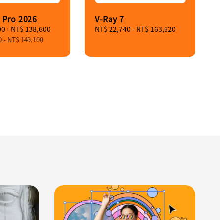
 Pro 2026
V-Ray 7
00
-
NT$ 138,600
Regular
Regular
NT$ 22,740
-
NT$ 163,620
price
price
0
-
NT$ 149,100