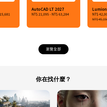
AutoCAD LT 2027
Lumion
15,681
Regular
NT$ 21,095
-
NT$ 63,284
Sale
NT$ 42,0
price
price
NT$ 45,15
瀏覽全部
你在找什麼？