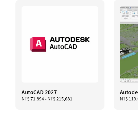
AutoCAD 2027
Autod
Regular
NT$ 71,894
-
NT$ 215,681
Regular
NT$ 119,
price
price