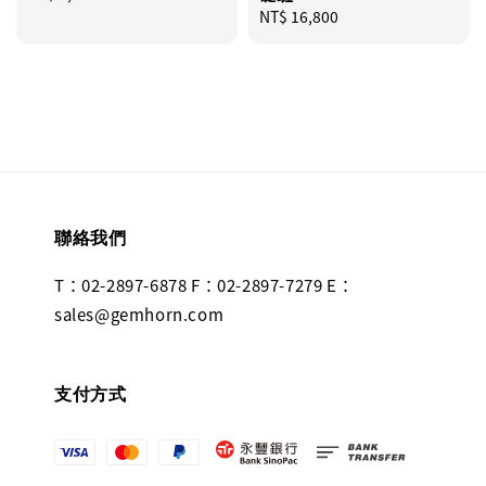
price
Regular
NT$ 16,800
price
聯絡我們
T：02-2897-6878 F：02-2897-7279 E：
sales@gemhorn.com
支付方式