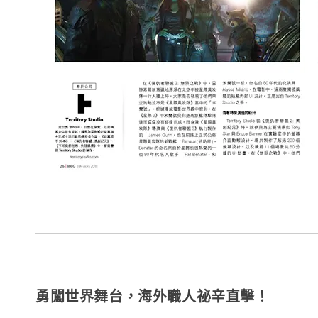
勇闖世界舞台，海外職人祕辛直擊！