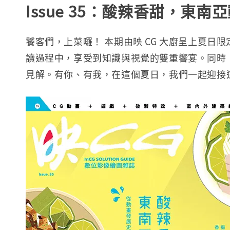
Issue 35：酸辣香甜，東南
饕客們，上菜囉！ 本期由映 CG 大廚呈上夏
讀過程中，享受到知識與視覺的雙重響宴。同時，
見解。有你、有我，在這個夏日，我們一起迎接這