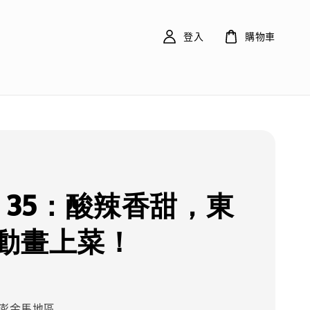
登入
購物車
ue 35：酸辣香甜，東
動畫上菜！
澎金馬地區