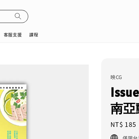
客服支援
課程
映CG
Iss
南亞
Regular
NT$ 185
price
僅限台