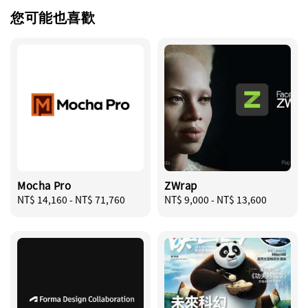
您可能也喜歡
Mocha Pro
ZWrap
Regular
NT$ 14,160
-
NT$ 71,760
Regular
NT$ 9,000
-
NT$ 13,600
price
price