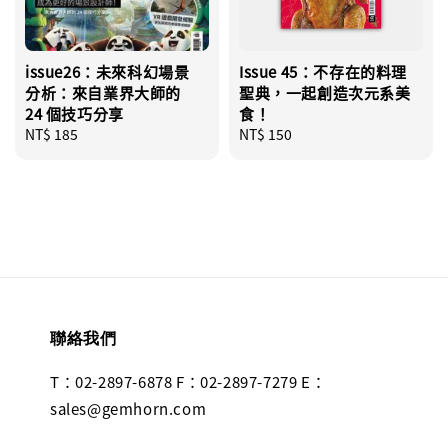
issue26：未來科幻場景
Issue 45：不存在的料理
分析：來自業界大師的
聖典，一起創造次元系美
24 個技巧分享
食！
Regular
NT$ 185
Regular
NT$ 150
price
price
聯絡我們
T：02-2897-6878 F：02-2897-7279 E：
sales@gemhorn.com