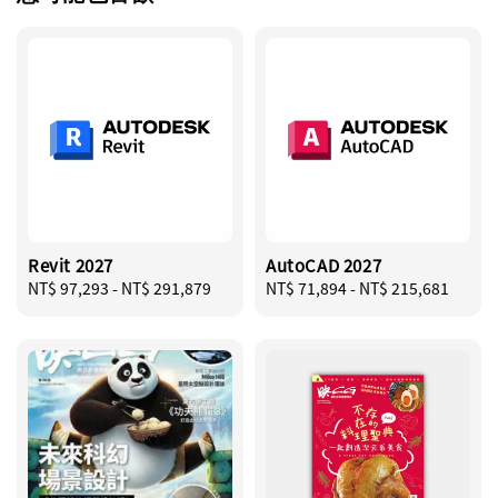
Revit 2027
AutoCAD 2027
Regular
NT$ 97,293
-
NT$ 291,879
Regular
NT$ 71,894
-
NT$ 215,681
price
price