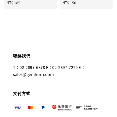
Regular
NT$ 185
Regular
NT$ 150
price
price
聯絡我們
T：02-2897-6878 F：02-2897-7279 E：
sales@gemhorn.com
支付方式