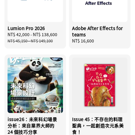
Lumion Pro 2026
Adobe After Effects for
Sale
NT$ 42,000
-
NT$ 138,600
Regular
teams
price
price
Regular
NT$ 16,600
NT$ 45,150
-
NT$ 149,100
price
issue26：未來科幻場景
Issue 45：不存在的料理
分析：來自業界大師的
聖典，一起創造次元系美
24 個技巧分享
食！