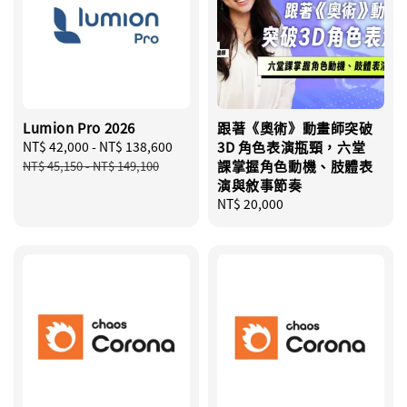
Lumion Pro 2026
跟著《奧術》動畫師突破
Sale
NT$ 42,000
-
NT$ 138,600
Regular
3D 角色表演瓶頸，六堂
price
price
課掌握角色動機、肢體表
NT$ 45,150
-
NT$ 149,100
演與敘事節奏
Regular
NT$ 20,000
price