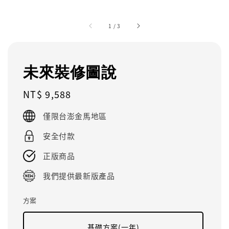
1
/
3
未來裝修圖說
Regular
NT$ 9,588
price
僅限台澎金馬地區
安全付款
正版商品
我們提供最新版產品
方案
基礎方案(一年)