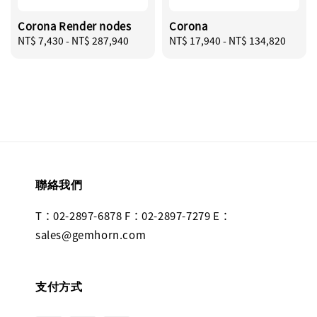
Corona Render nodes
Corona
Regular
NT$ 7,430
-
NT$ 287,940
Regular
NT$ 17,940
-
NT$ 134,820
price
price
聯絡我們
T：02-2897-6878 F：02-2897-7279 E：
sales@gemhorn.com
支付方式