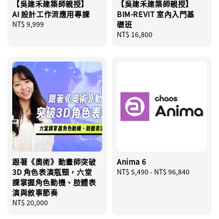
【吳建禾建築師親授】
【吳建禾建築師親授】
AI 設計工作流應用專課
BIM-REVIT 室內入門基
Regular
NT$ 9,999
礎班
price
Regular
NT$ 16,800
price
跟著《奧術》動畫師突破
Anima 6
3D 角色表演瓶頸，六堂
Regular
NT$ 5,490
-
NT$ 96,840
課掌握角色動機、肢體表
price
演與敘事節奏
Regular
NT$ 20,000
price