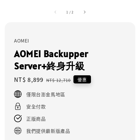
1
/
2
AOMEI
AOMEI Backupper
Server+終身升級
Sale
NT$ 8,899
Regular
優惠
NT$ 12,710
price
price
僅限台澎金馬地區
安全付款
正版商品
我們提供最新版產品