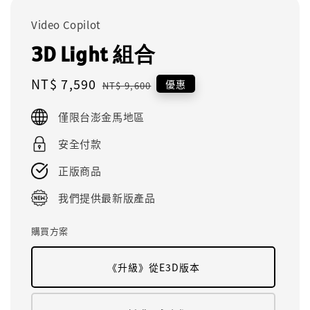
Video Copilot
3D Light 組合
Sale
NT$ 7,590
Regular
優惠
NT$ 9,600
price
price
僅限台澎金馬地區
安全付款
正版商品
我們提供最新版產品
購買方案
《升級》從E3D版本