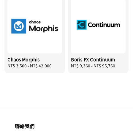
Chaos Morphis
Boris FX Continuum
Regular
NT$ 3,500
-
NT$ 42,000
Regular
NT$ 9,360
-
NT$ 95,760
price
price
聯絡我們