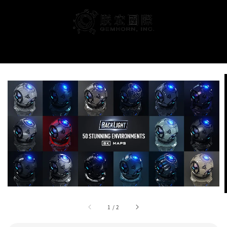
搜尋
1
/
2