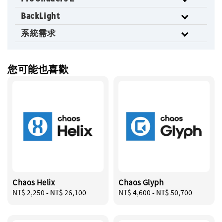
BackLight
系統需求
您可能也喜歡
Chaos Helix
Chaos Glyph
Regular
NT$ 2,250
-
NT$ 26,100
Regular
NT$ 4,600
-
NT$ 50,700
price
price