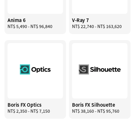
Anima 6
V-Ray 7
Regular
NT$ 5,490
-
NT$ 96,840
Regular
NT$ 22,740
-
NT$ 163,620
price
price
Boris FX Optics
Boris FX Silhouette
Regular
NT$ 2,350
-
NT$ 7,150
Regular
NT$ 38,160
-
NT$ 95,760
price
price