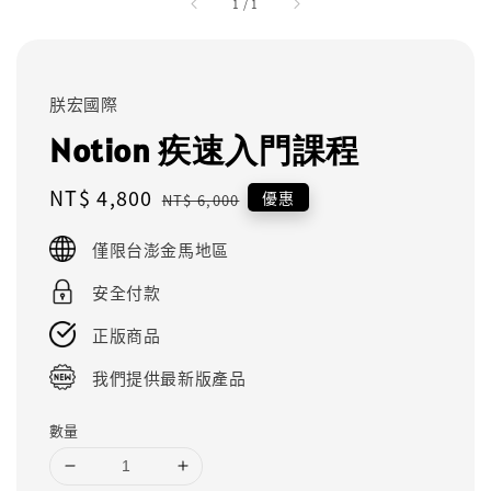
1
/
1
朕宏國際
Notion 疾速入門課程
Sale
NT$ 4,800
Regular
優惠
NT$ 6,000
price
price
僅限台澎金馬地區
安全付款
正版商品
我們提供最新版產品
數量