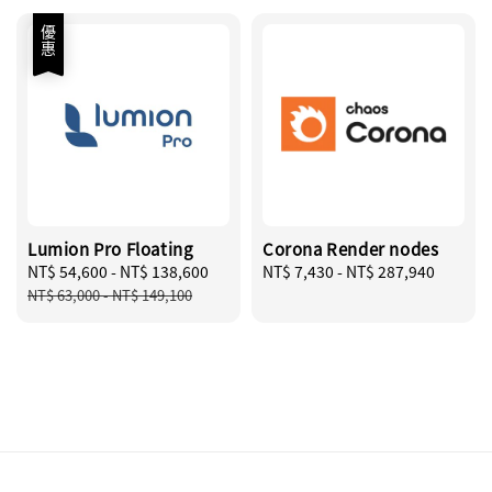
優惠
Lumion Pro Floating
Corona Render nodes
Sale
NT$ 54,600
-
NT$ 138,600
Regular
Regular
NT$ 7,430
-
NT$ 287,940
price
price
price
NT$ 63,000
-
NT$ 149,100