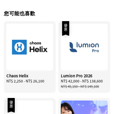
您可能也喜歡
優惠
Chaos Helix
Lumion Pro 2026
Regular
NT$ 2,250
-
NT$ 26,100
Sale
NT$ 42,000
-
NT$ 138,600
Regu
price
price
price
NT$ 45,150
-
NT$ 149,100
優惠