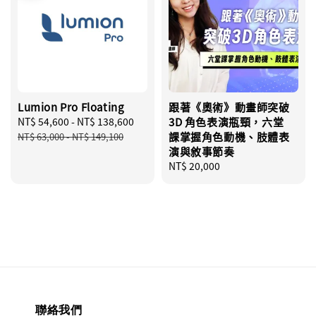
Lumion Pro Floating
跟著《奧術》動畫師突破
Sale
NT$ 54,600
-
NT$ 138,600
Regular
3D 角色表演瓶頸，六堂
price
price
課掌握角色動機、肢體表
NT$ 63,000
-
NT$ 149,100
演與敘事節奏
Regular
NT$ 20,000
price
聯絡我們