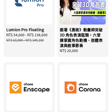
Lumion Pro Floating
跟著《奧術》動畫師突破
Sale
NT$ 54,600
-
NT$ 138,600
Regular
3D 角色表演瓶頸，六堂
price
price
課掌握角色動機、肢體表
NT$ 63,000
-
NT$ 149,100
演與敘事節奏
Regular
NT$ 20,000
price