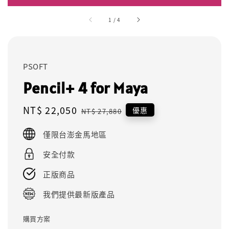
1
/
4
PSOFT
Pencil+ 4 for Maya
Sale
NT$ 22,050
Regular
優惠
NT$ 27,880
price
price
僅限台澎金馬地區
安全付款
正版商品
我們提供最新版產品
購買方案