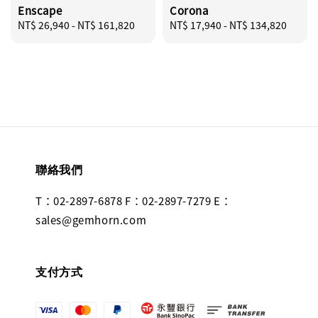
Enscape
Corona
Regular
NT$ 26,940
-
NT$ 161,820
Regular
NT$ 17,940
-
NT$ 134,820
price
price
聯絡我們
T：02-2897-6878 F：02-2897-7279 E：
sales@gemhorn.com
支付方式