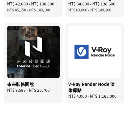
Sale
NT$ 42,000
-
NT$ 138,600
Regular
Sale
NT$ 54,600
-
NT$ 138,600
Regu
price
price
price
price
NT$ 45,150
-
NT$ 149,100
NT$ 63,000
-
NT$ 149,100
未來裝修圖說
V-Ray Render Node 渲
Regular
NT$ 9,588
-
NT$ 23,760
染節點
price
Regular
NT$ 4,000
-
NT$ 1,165,000
price