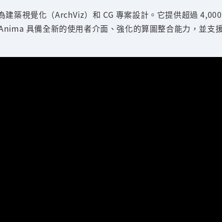
為建築視覺化（ArchViz）和 CG 專案設計。它提供超過 4,0
nima 具備全新的使用者介面、強化的算圖整合能力，並支