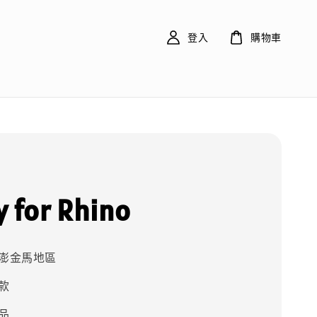
登入
購物車
y for Rhino
澎金馬地區
款
品