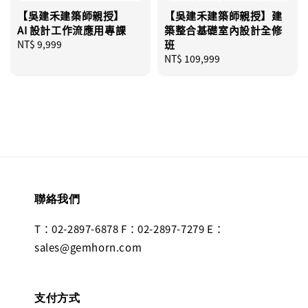
【吳建禾建築師親授】
【吳建禾建築師親授】建
AI 設計工作流應用專課
築整合基礎室內設計全修
Regular
NT$ 9,999
班
price
Regular
NT$ 109,999
price
聯絡我們
T：02-2897-6878 F：02-2897-7279 E：
sales@gemhorn.com
支付方式