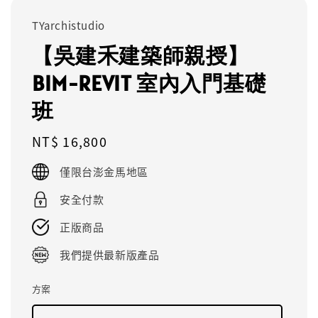
TYarchistudio
【吳建禾建築師親授】
BIM-REVIT 室內入門基礎
班
Regular
NT$ 16,800
price
僅限台澎金馬地區
安全付款
正版商品
我們提供最新版產品
方案