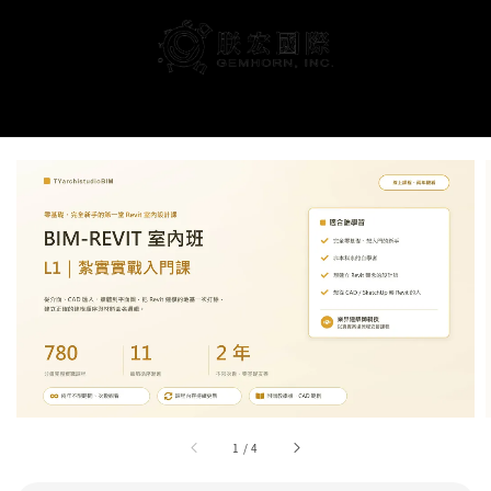
搜尋
1
/
4