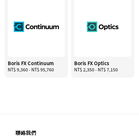
Boris FX Continuum
Boris FX Optics
Regular
NT$ 9,360
-
NT$ 95,760
Regular
NT$ 2,350
-
NT$ 7,150
price
price
聯絡我們