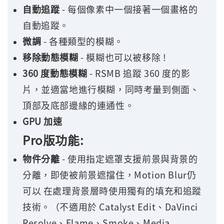
自動追蹤
- 每個像素中一個接著一個畫格的
自動追蹤。
微調
- 各種類型的模糊。
移除動態模糊
- 模糊也可以被移除 !
360 度動態模糊
- RSMB 追蹤 360 度的影
片，並適當地進行模糊，同時考量到側面、
頂部及底部邊緣的連通性。
GPU 加速
Pro版功能:
物件分離
- 使用指定遮罩支援前景與背景的
分離，即使被前景遮擋住，Motion Blur仍
可以 在處理背景層時使用獨有的填充和追蹤
技術。（不適用於 Catalyst Edit、DaVinci
Resolve、Flame、Smoke、Media