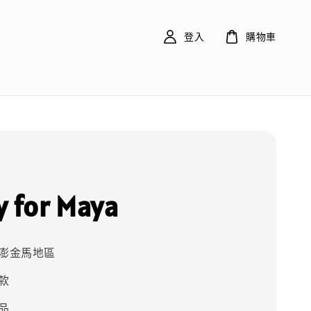
登入
購物車
y for Maya
澎金馬地區
款
品