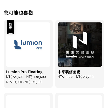
您可能也喜歡
優惠
Lumion Pro Floating
未來裝修圖說
Sale
NT$ 54,600
-
NT$ 138,600
Regular
Regular
NT$ 9,588
-
NT$ 23,760
price
price
price
NT$ 63,000
-
NT$ 149,100