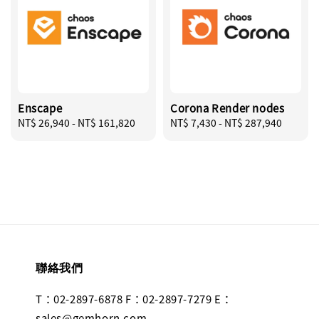
Enscape
Corona Render nodes
Regular
NT$ 26,940
-
NT$ 161,820
Regular
NT$ 7,430
-
NT$ 287,940
price
price
聯絡我們
T：02-2897-6878 F：02-2897-7279 E：
sales@gemhorn.com