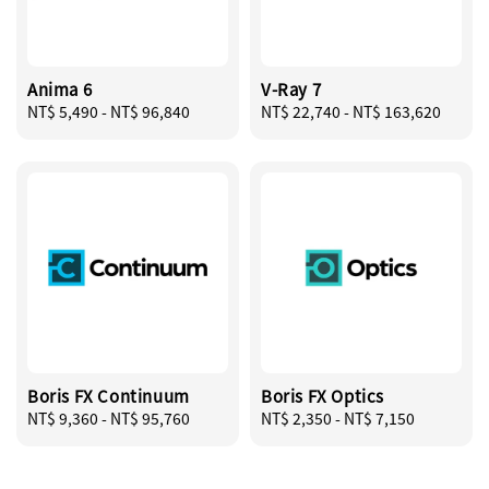
Anima 6
V-Ray 7
Regular
NT$ 5,490
-
NT$ 96,840
Regular
NT$ 22,740
-
NT$ 163,620
price
price
Boris FX Continuum
Boris FX Optics
Regular
NT$ 9,360
-
NT$ 95,760
Regular
NT$ 2,350
-
NT$ 7,150
price
price