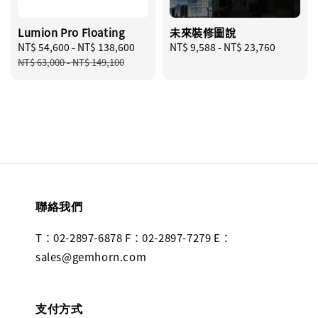
Lumion Pro Floating
未來裝修圖說
Sale
NT$ 54,600
-
NT$ 138,600
Regular
Regular
NT$ 9,588
-
NT$ 23,760
price
price
price
NT$ 63,000
-
NT$ 149,100
聯絡我們
T：02-2897-6878 F：02-2897-7279 E：
sales@gemhorn.com
支付方式