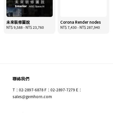
未來裝修圖說
Corona Render nodes
Regular
NT$ 9,588
-
NT$ 23,760
Regular
NT$ 7,430
-
NT$ 287,940
price
price
聯絡我們
T：02-2897-6878 F：02-2897-7279 E：
sales@gemhorn.com