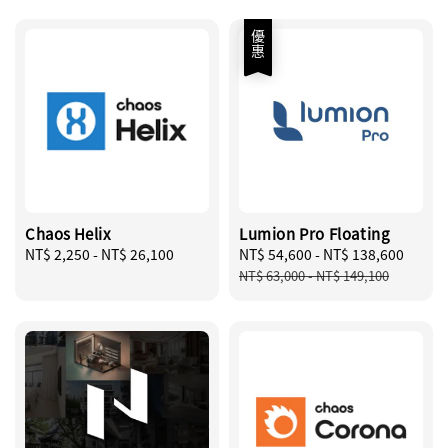
優惠
Chaos Helix
Lumion Pro Floating
Regular
NT$ 2,250
-
NT$ 26,100
Sale
NT$ 54,600
-
NT$ 138,600
Regu
price
price
price
NT$ 63,000
-
NT$ 149,100