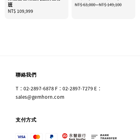
班
price
price
NT$ 63,000
-
NT$ 149,100
Regular
NT$ 109,999
price
聯絡我們
T：02-2897-6878 F：02-2897-7279 E：
sales@gemhorn.com
支付方式