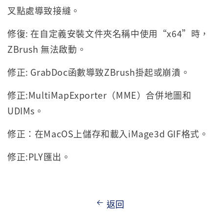
叉點處導致接縫。
修復: 在自定義安裝文件夾名稱中使用“x64”時，
ZBrush 無法啟動。
修正: GrabDoc函數導致ZBrush掛起或崩潰。
修正:MultiMapExporter（MME）合併地圖和
UDIMs。
修正：在MacOS上儲存和載入iMage3d GIF格式。
修正:PLY匯出。
返回