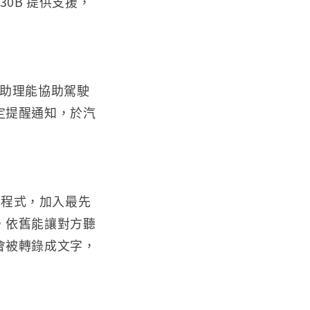
530B 提供支援，
數位助理能協助駕駛
定提醒通知，於汽
應用程式，加入最先
，依舊能讓對方聽
會被轉錄成文字，