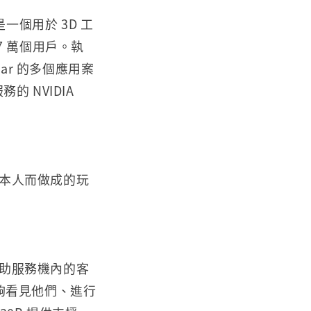
是一個用於 3D 工
 萬個用戶。執
atar 的多個應用案
的 NVIDIA
製他本人而做成的玩
廳自助服務機內的客
夠看見他們、進行