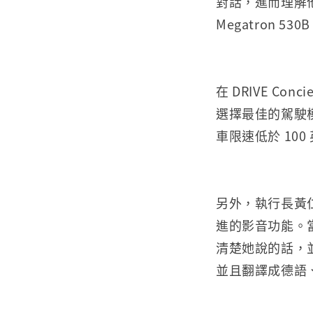
對話，進而理解他們的
Megatron 
在 DRIVE C
選擇最佳的駕駛
車限速低於 10
另外，執行長黃仁勳
進的影音功能。
清楚她說的話，
並且翻譯成德語