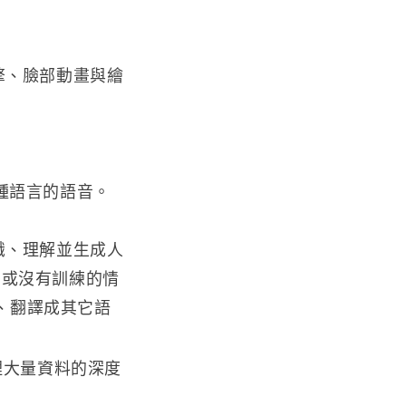
薦引擎、臉部動畫與繪
多種語言的語音。
辨識、理解並生成人
很少或沒有訓練的情
、翻譯成其它語
理大量資料的深度