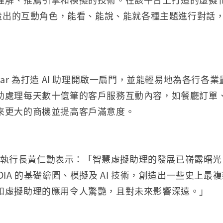
所創造出的互動角色，能看、能說、能就各種主題進行對話
 Avatar 為打造 AI 助理開啟一扇門，並能輕易地為各行
助處理每天數十億筆的客戶服務互動內容，如餐廳訂單
來更大的商機並提高客戶滿意度。
辦人暨執行長黃仁勳表示：「智慧虛擬助理的發展已嶄露曙光。O
 NVIDIA 的基礎繪圖、模擬及 AI 技術，創造出一些史上
和虛擬助理的應用令人驚艷，且對未來影響深遠。」