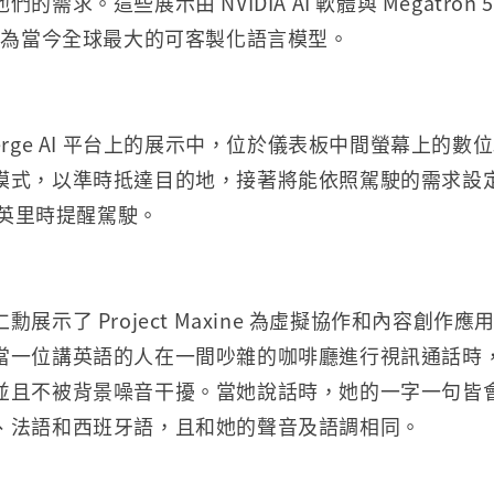
需求。這些展示由 NVIDIA AI 軟體與 Megatron 
530B 為當今全球最大的可客製化語言模型。
oncierge AI 平台上的展示中，位於儀表板中間螢幕上的
模式，以準時抵達目的地，接著將能依照駕駛的需求設
0 英里時提醒駕駛。
展示了 Project Maxine 為虛擬協作和內容創作
當一位講英語的人在一間吵雜的咖啡廳進行視訊通話時
並且不被背景噪音干擾。當她說話時，她的一字一句皆
、法語和西班牙語，且和她的聲音及語調相同。