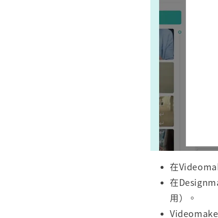
在Video
在Desig
用）。
Videom