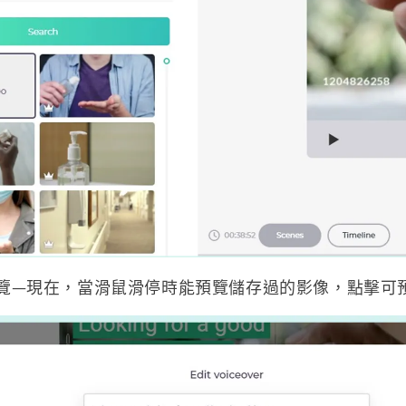
覽—現在，當滑鼠滑停時能預覽儲存過的影像，點擊可