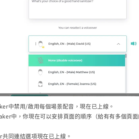
maker中禁用/啟用每個場景配音，現在已上線。
nmaker中，你現在可以安排頁面的順序（給有有多個頁
aker共同連結選項現在已上線。