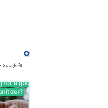
oogle和