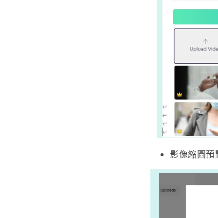
影像縮圖預