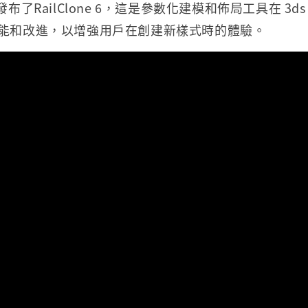
發布了RailClone 6，這是參數化建模和佈局工具在 3ds
功能和改進，以增強用戶在創建新樣式時的體驗。