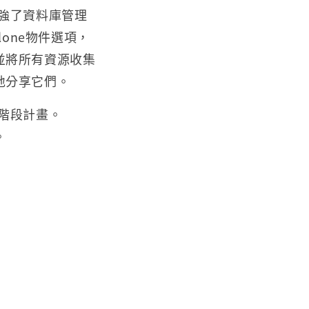
增強了資料庫管理
one物件選項，
並將所有資源收集
地分享它們。
階段計畫。
。