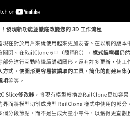
 6 來了！發現新功能並徹底改變您的 3D 工作流程
器現在對於用戶來說使用起來更加友善。在以前的版本
閉。在RailClone 6中（簡稱RC），
樣式編輯器
仍
餘部分進行互動時繼續編輯圖形。還有許多更新，使工
入方式
，使
圖形更容易被讀取的工具
，
簡化的創建巨集(
選項
等等。
RC Slice修改器
，將現有模型轉換為RailClone更加
界面將模型切割成典型 RailClone 樣式中使用的部
多個分段節點，而不是生成大量小零件，以獲得更直觀