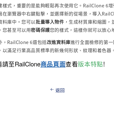
樣式，重要的是能夠輕鬆再次使用它。RailClone 6
在瀏覽器中右鍵點擊，並選擇新的從場景，導入RailCl
資料庫中。您可以
批量導入物件
，生成材質庫和縮圖，
。您甚至可以用
密碼保護
您的樣式，這樣你就可以放心
RailClone 6還包括
改進資料庫
進行全面檢修的第一
，以滿足行業高品質標準的新幾何形狀、紋理和着色器
情請至
RailClone
商品頁面
查看
版本特點
!
返回