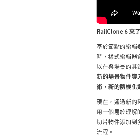
RailClone
基於節點的編輯
時，樣式編輯器會關
以在與場景的其
新的場景物件導
術
，
新的隨機化
現在，通過新的
用一個易於理解的
切片物件添加到
流程。