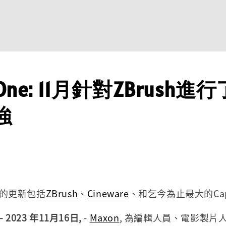
 One: 11月針對ZBrush
強
的更新包括
ZBrush
、
Cineware
、和乞今為止最大的Cap
2023 年11月16日,
-
Maxon
, 為編輯人員、電影製片