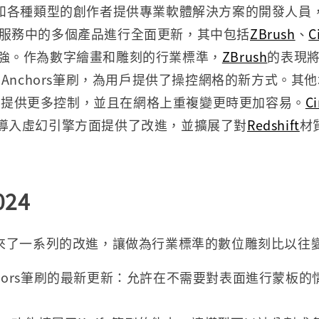
和各種類型的創作者提供專業軟體解決方案的開發人員
服務中的多個產品進行全面更新，其中包括
ZBrush
、
C
es增強。作為數字繪畫和雕刻的行業標準，
ZBrush
的表現
Anchors筆刷，為用戶提供了操控網格的新方式。其
刷時提供更多控制，並且在網格上重複變更時更加容易。
C
導入虛幻引擎方面提供了改進，並擴展了對
Redshift
材
024
來了一系列的改進，讓做為行業標準的數位雕刻比以往
chors筆刷的最新更新：允許在不需要對表面進行蒙板