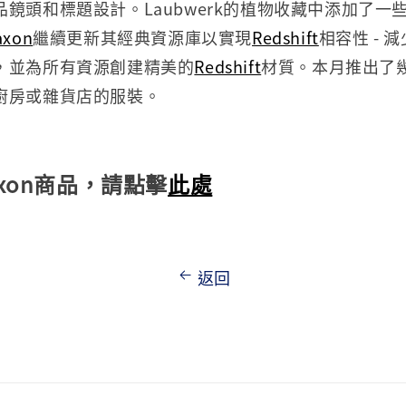
鏡頭和標題設計。Laubwerk的植物收藏中添加了一
axon
繼續更新其經典資源庫以實現
Redshift
相容性 - 
，並為所有資源創建精美的
Redshift
材質。本月推出了
廚房或雜貨店的服裝。
xon商品，請點擊
此處
返回