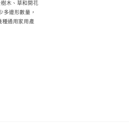
些樹木、草和開花
減少多邊形數量，
幾種通用家用產