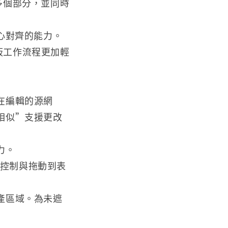
割成多個部分，並同時
中心對齊的能力。
的蒙板工作流程更加輕
在編輯的源網
相似”支援更改
力。
來控制與拖動到表
產區域。為未遮