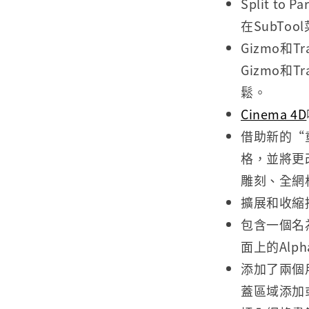
Split 
在SubT
Gizmo和
Gizmo和
鬆。
Cinema 4D
借助新的“
格，並將更
雕刻、全網
擴展和收縮
包含一個名
面上的Alp
添加了兩個
蓋區域添加