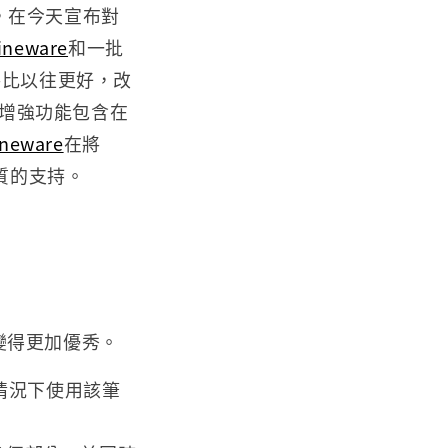
，在今天宣布對
ineware
和一批
將比以往更好，改
他增強功能包含在
ineware
在將
質的支持。
變得更加優秀。
的情況下使用該筆