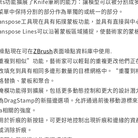
to Parts功能擴展了Knife筆刷的能力：讓模型可以被分
ool菜單中保持分割的部分作為單獨的或統一的部分。
Transpose工具現在具有拓撲蒙板功能，並具有直接與
Transpose Lines可以沿著蒙板區域捕捉，使藝術家
噪點現在可在
ZBrush
表面噪點資料庫中使用.
重複到相似”功能，藝術家可以輕鬆的重複更改他們正
改填充到具有相同多邊形數量的目標網格中。“重覆到
格替換、蒙板和聚合。
掩模功能得到擴展，包括更多動態控制和更大的設計潛
為DragStamp的新描邊選項。允許通過前後移動游標
ha相關的強度。
用於折痕的新按鈕，可更好地控制出現折痕和邊緣的資
或消除折痕。