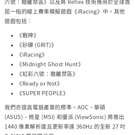
六號：撤離禁區》以及將 Reflex 技術應用於全球首
屈一指的線上賽車模擬遊戲《iRacing》中。其他
遊戲包括：
《戰神》
《砂礫 (GRIT)》
《iRacing》
《Midnight Ghost Hunt》
《虹彩六號：撤離禁區》
《Ready or Not》
《SUPER PEOPLE》
我們亦提高電競產業的標準。AOC、華碩
(ASUS)、微星 (MSI) 和優派 (ViewSonic) 將推出
1440 像素解析度且更新率達 360Hz 的全新 27 吋