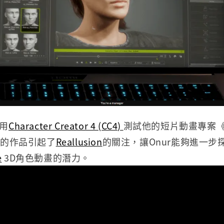
使用
Character Creator 4 (CC4)
測試他的短片動畫專案《Th
出色的作品引起了
Reallusion
的關注，讓Onur能夠進一步
e
3D角色動畫的潛力。