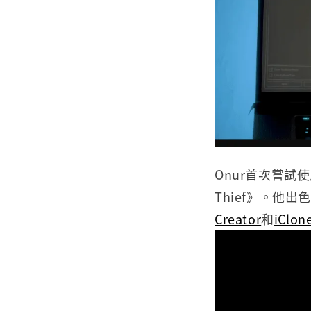
Onur首次嘗試
Thief》。他
Creator
和
iClon