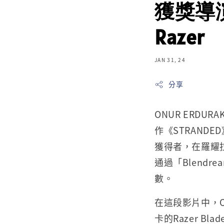
獲獎導演使
Razer
JAN 31, 24
分享
ONUR ERD
作《STRANDE
獲得者，在羅耀拉瑪麗
通過「Blendr
數。
在這段影片中，Onu
卡的Razer B