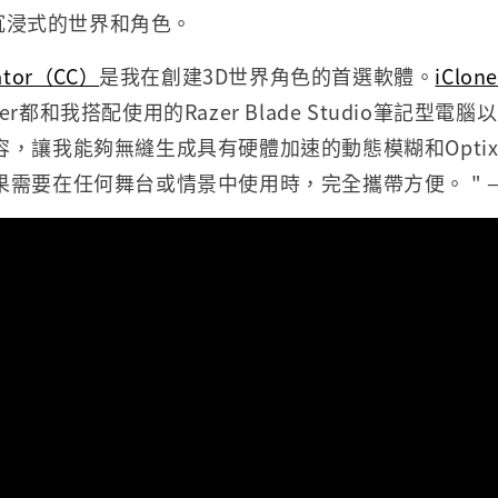
打造沉浸式的世界和角色。
eator（CC）
是我在創建3D世界角色的首選軟體。
iClon
der都和我搭配使用的Razer Blade Studio筆記型電腦以及N
容，讓我能夠無縫生成具有硬體加速的動態模糊和Opti
要在任何舞台或情景中使用時，完全攜帶方便。 " — Onu