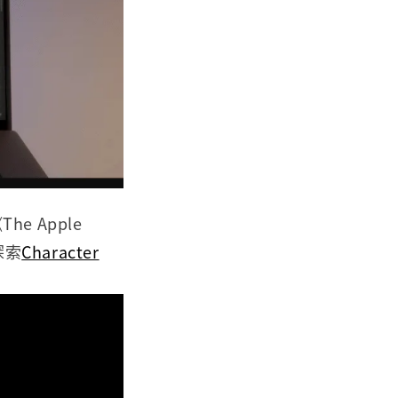
e Apple
探索
Character