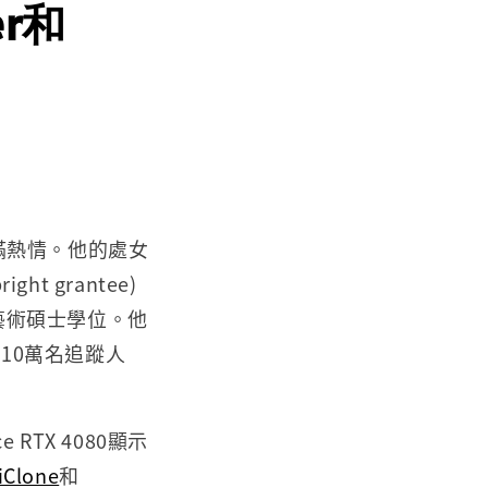
er和
充滿熱情。他的處女
 grantee)
攻讀藝術碩士學位。他
過10萬名追蹤人
 RTX 4080顯示
iClone
和