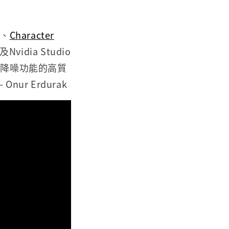
e
、
Character
vidia Studio
x降噪功能的高質
r Erdurak