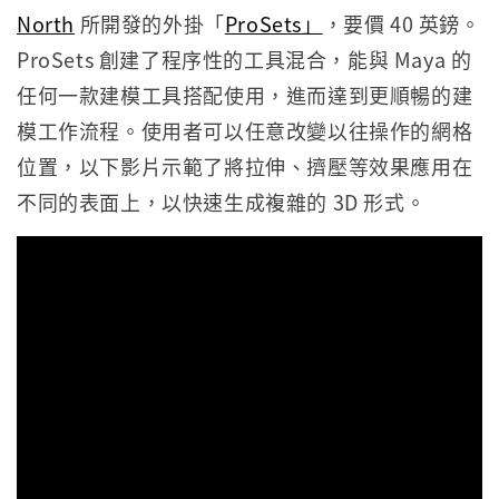
North
所開發的外掛「
ProSets」
，要價 40 英鎊。
ProSets 創建了程序性的工具混合，能與 Maya 的
任何一款建模工具搭配使用，進而達到更順暢的建
模工作流程。使用者可以任意改變以往操作的網格
位置，以下影片示範了將拉伸、擠壓等效果應用在
不同的表面上，以快速生成複雜的 3D 形式。